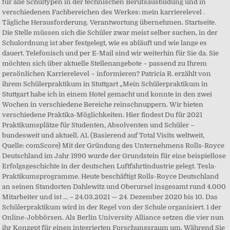
für alle Schultypen in der technischen Berufsausbildung und in
verschiedenen Fachbereichen des Werkes: mein karrierelevel .
Tägliche Herausforderung. Verantwortung übernehmen. Startseite.
Die Stelle müssen sich die Schüler zwar meist selber suchen, in der
Schulordnung ist aber festgelegt, wie es abläuft und wie lange es
dauert. Telefonisch und per E-Mail sind wir weiterhin für Sie da. Sie
möchten sich über aktuelle Stellenangebote – passend zu Ihrem
persönlichen Karrierelevel – informieren? Patricia R. erzählt von
ihrem Schülerpraktikum in Stuttgart „Mein Schülerpraktikum in
Stuttgart habe ich in einem Hotel gemacht und konnte in den zwei
Wochen in verschiedene Bereiche reinschnuppern. Wir bieten
verschiedene Praktika-Möglichkeiten. Hier findest Du für 2021
Praktikumsplätze für Studenten, Absolventen und Schüler –
bundesweit und aktuell. A1. (Basierend auf Total Visits weltweit,
Quelle: comScore) Mit der Gründung des Unternehmens Rolls-Royce
Deutschland im Jahr 1990 wurde der Grundstein für eine beispiellose
Erfolgsgeschichte in der deutschen Luftfahrtindustrie gelegt. Tesla-
Praktikumsprogramme. Heute beschäftigt Rolls-Royce Deutschland
an seinen Standorten Dahlewitz und Oberursel insgesamt rund 4.000
Mitarbeiter und ist … – 24.03.2021 — 24. Dezember 2020 bis 10. Das
Schülerpraktikum wird in der Regel von der Schule organisiert. 1 der
Online-Jobbörsen. Als Berlin University Alliance setzen die vier nun
ihr Konzept für einen integrierten Forschungsraum um. Während Sie