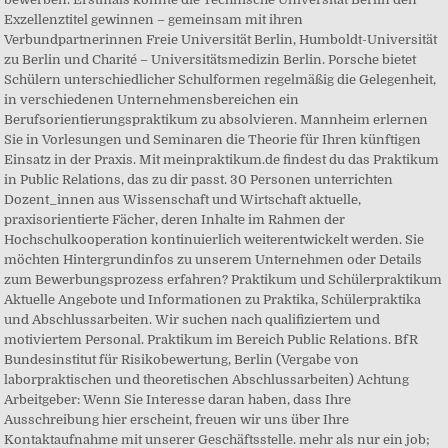
Exzellenztitel gewinnen – gemeinsam mit ihren
Verbundpartnerinnen Freie Universität Berlin, Humboldt-Universität
zu Berlin und Charité – Universitätsmedizin Berlin. Porsche bietet
Schülern unterschiedlicher Schulformen regelmäßig die Gelegenheit,
in verschiedenen Unternehmensbereichen ein
Berufsorientierungspraktikum zu absolvieren. Mannheim erlernen
Sie in Vorlesungen und Seminaren die Theorie für Ihren künftigen
Einsatz in der Praxis. Mit meinpraktikum.de findest du das Praktikum
in Public Relations, das zu dir passt. 30 Personen unterrichten
Dozent_innen aus Wissenschaft und Wirtschaft aktuelle,
praxisorientierte Fächer, deren Inhalte im Rahmen der
Hochschulkooperation kontinuierlich weiterentwickelt werden. Sie
möchten Hintergrundinfos zu unserem Unternehmen oder Details
zum Bewerbungsprozess erfahren? Praktikum und Schülerpraktikum
Aktuelle Angebote und Informationen zu Praktika, Schülerpraktika
und Abschlussarbeiten. Wir suchen nach qualifiziertem und
motiviertem Personal. Praktikum im Bereich Public Relations. BfR
Bundesinstitut für Risikobewertung, Berlin (Vergabe von
laborpraktischen und theoretischen Abschlussarbeiten) Achtung
Arbeitgeber: Wenn Sie Interesse daran haben, dass Ihre
Ausschreibung hier erscheint, freuen wir uns über Ihre
Kontaktaufnahme mit unserer Geschäftsstelle. mehr als nur ein job;