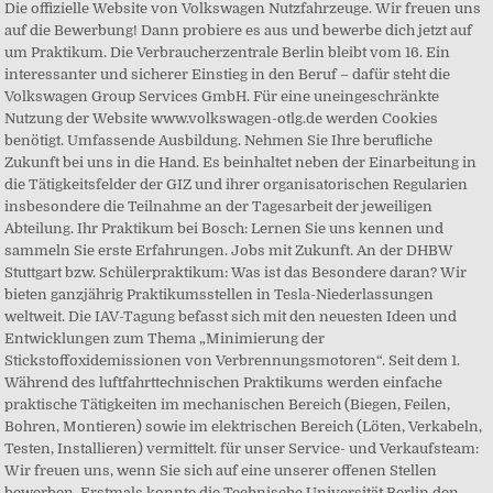
Die offizielle Website von Volkswagen Nutzfahrzeuge. Wir freuen uns
auf die Bewerbung! Dann probiere es aus und bewerbe dich jetzt auf
um Praktikum. Die Verbraucherzentrale Berlin bleibt vom 16. Ein
interessanter und sicherer Einstieg in den Beruf – dafür steht die
Volkswagen Group Services GmbH. Für eine uneingeschränkte
Nutzung der Website www.volkswagen-otlg.de werden Cookies
benötigt. Umfassende Ausbildung. Nehmen Sie Ihre berufliche
Zukunft bei uns in die Hand. Es beinhaltet neben der Einarbeitung in
die Tätigkeitsfelder der GIZ und ihrer organisatorischen Regularien
insbesondere die Teilnahme an der Tagesarbeit der jeweiligen
Abteilung. Ihr Praktikum bei Bosch: Lernen Sie uns kennen und
sammeln Sie erste Erfahrungen. Jobs mit Zukunft. An der DHBW
Stuttgart bzw. Schülerpraktikum: Was ist das Besondere daran? Wir
bieten ganzjährig Praktikumsstellen in Tesla-Niederlassungen
weltweit. Die IAV-Tagung befasst sich mit den neuesten Ideen und
Entwicklungen zum Thema „Minimierung der
Stickstoffoxidemissionen von Verbrennungsmotoren“. Seit dem 1.
Während des luftfahrttechnischen Praktikums werden einfache
praktische Tätigkeiten im mechanischen Bereich (Biegen, Feilen,
Bohren, Montieren) sowie im elektrischen Bereich (Löten, Verkabeln,
Testen, Installieren) vermittelt. für unser Service- und Verkaufsteam:
Wir freuen uns, wenn Sie sich auf eine unserer offenen Stellen
bewerben. Erstmals konnte die Technische Universität Berlin den