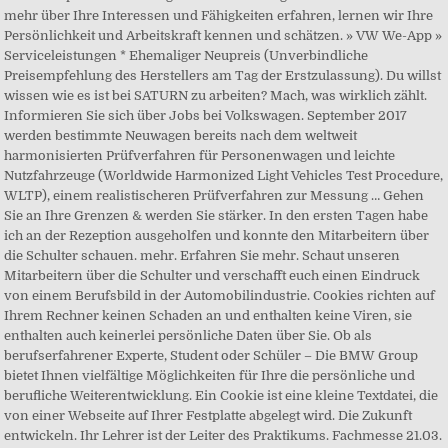
mehr über Ihre Interessen und Fähigkeiten erfahren, lernen wir Ihre
Persönlichkeit und Arbeitskraft kennen und schätzen. » VW We-App »
Serviceleistungen * Ehemaliger Neupreis (Unverbindliche
Preisempfehlung des Herstellers am Tag der Erstzulassung). Du willst
wissen wie es ist bei SATURN zu arbeiten? Mach, was wirklich zählt.
Informieren Sie sich über Jobs bei Volkswagen. September 2017
werden bestimmte Neuwagen bereits nach dem weltweit
harmonisierten Prüfverfahren für Personenwagen und leichte
Nutzfahrzeuge (Worldwide Harmonized Light Vehicles Test Procedure,
WLTP), einem realistischeren Prüfverfahren zur Messung … Gehen
Sie an Ihre Grenzen & werden Sie stärker. In den ersten Tagen habe
ich an der Rezeption ausgeholfen und konnte den Mitarbeitern über
die Schulter schauen. mehr. Erfahren Sie mehr. Schaut unseren
Mitarbeitern über die Schulter und verschafft euch einen Eindruck
von einem Berufsbild in der Automobilindustrie. Cookies richten auf
Ihrem Rechner keinen Schaden an und enthalten keine Viren, sie
enthalten auch keinerlei persönliche Daten über Sie. Ob als
berufserfahrener Experte, Student oder Schüler – Die BMW Group
bietet Ihnen vielfältige Möglichkeiten für Ihre die persönliche und
berufliche Weiterentwicklung. Ein Cookie ist eine kleine Textdatei, die
von einer Webseite auf Ihrer Festplatte abgelegt wird. Die Zukunft
entwickeln. Ihr Lehrer ist der Leiter des Praktikums. Fachmesse 21.03.