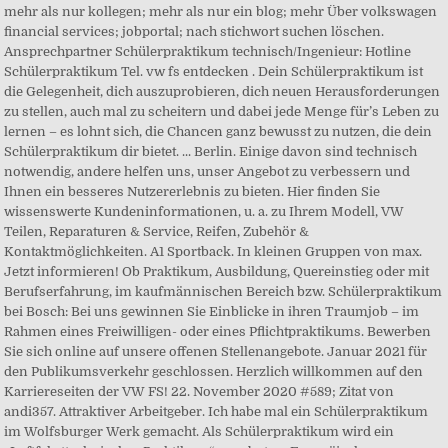
mehr als nur kollegen; mehr als nur ein blog; mehr Über volkswagen
financial services; jobportal; nach stichwort suchen löschen.
Ansprechpartner Schülerpraktikum technisch/Ingenieur: Hotline
Schülerpraktikum Tel. vw fs entdecken . Dein Schülerpraktikum ist
die Gelegenheit, dich auszuprobieren, dich neuen Herausforderungen
zu stellen, auch mal zu scheitern und dabei jede Menge für’s Leben zu
lernen – es lohnt sich, die Chancen ganz bewusst zu nutzen, die dein
Schülerpraktikum dir bietet. ... Berlin. Einige davon sind technisch
notwendig, andere helfen uns, unser Angebot zu verbessern und
Ihnen ein besseres Nutzererlebnis zu bieten. Hier finden Sie
wissenswerte Kundeninformationen, u. a. zu Ihrem Modell, VW
Teilen, Reparaturen & Service, Reifen, Zubehör &
Kontaktmöglichkeiten. A1 Sportback. In kleinen Gruppen von max.
Jetzt informieren! Ob Praktikum, Ausbildung, Quereinstieg oder mit
Berufserfahrung, im kaufmännischen Bereich bzw. Schülerpraktikum
bei Bosch: Bei uns gewinnen Sie Einblicke in ihren Traumjob – im
Rahmen eines Freiwilligen- oder eines Pflichtpraktikums. Bewerben
Sie sich online auf unsere offenen Stellenangebote. Januar 2021 für
den Publikumsverkehr geschlossen. Herzlich willkommen auf den
Karriereseiten der VW FS! 22. November 2020 #589; Zitat von
andi357. Attraktiver Arbeitgeber. Ich habe mal ein Schülerpraktikum
im Wolfsburger Werk gemacht. Als Schülerpraktikum wird ein