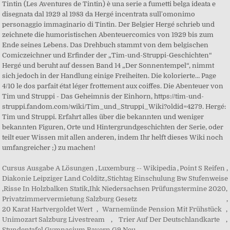
Cursus Ausgabe A Lösungen
,
Luxemburg -- Wikipedia
,
Point S Reifen
,
Diakonie Leipziger Land Colditz
,
Stichtag Einschulung Bw Stufenweise
,
Risse In Holzbalken Statik
,
Ihk Niedersachsen Prüfungstermine 2020
,
Privatzimmervermietung Salzburg Gesetz
,
20 Karat Hartvergoldet Wert
,
Warnemünde Pension Mit Frühstück
,
Unimozart Salzburg Livestream
,
Trier Auf Der Deutschlandkarte
,
Stundentafel Gymnasium Bayern G9 Neu
,